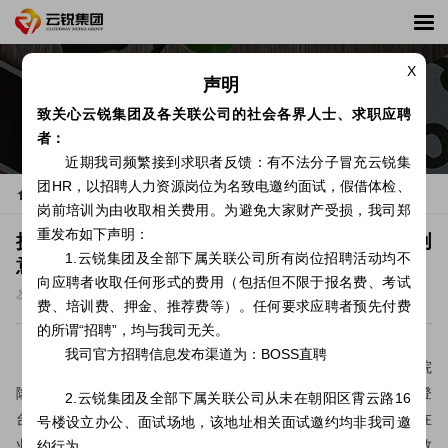
X
声明
最新动态
News
致关心云锐集团及各关联公司的社会各界人士、求职应聘
数字营销领域最新动态与职场进阶方法论
者：
近期我司频繁接到求职者反馈：有不法分子冒充云锐集
团HR，以招聘人力资源岗位为名致电邀约面试，假借体检、
首页
>
新闻动态
岗前培训为由收取相关费用。为避免大家财产受损，我司郑
重发布如下声明：
携手百度，云锐集团荣获第十四届金投赏国际创
1.云锐集团及全部下属关联公司所有岗位招聘活动均不
意节效果投放优化（KA）铜奖！
向应聘者收取任何形式的费用（包括但不限于报名费、考试
发表时间：2021.10.18
费、培训费、押金、推荐费等）。任何要求应聘者预先付费
的所谓“招聘”，均与我司无关。
我司官方招聘信息发布渠道为：BOSS直聘
2021年10月12日，第十四届金投赏国际创意节在上海商城剧院
隆重开幕，活动为期4天，共计56场高峰论坛，数百名重量级嘉宾登
2.云锐集团及全部下属关联公司从未在朝阳区霄云路16
台，作为大中华地区规模最大的创意奖，金投赏获奖作品的质量在
号楼设立办公、面试场地，该地址相关面试邀约均非我司邀
业内可谓首屈一指。在此次金投赏活动中，百度营销借助AI、大数
约行为。