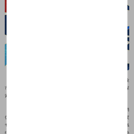
作为方太集团的广告服务商，云锐传媒集团敏锐洞察厨电行业
市场变化，秉持着“内容赋能，数据驱动”的传播理念，与方太共同探
索出“品效协同”的营销方案。
品牌营销方面，云锐传媒集团品牌服务团队凭借自身内容营销
优势，从方太集团营销诉求出发，对现有大剧&的综艺产品进行深度
专业评估，为方太集团精准锁定头部视频媒体平台高评分品质大剧&
综艺广告产品，成功撬动优质大剧&综艺商业价值的资源杠杆，帮助