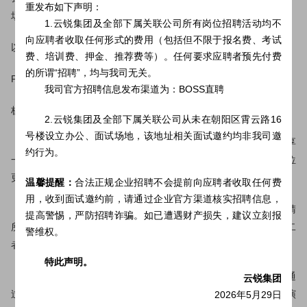
重发布如下声明：
场主题为「感受视听语言的魅力」线上课程分享。
1.云锐集团及全部下属关联公司所有岗位招聘活动均不
向应聘者收取任何形式的费用（包括但不限于报名费、考试
以下为本期云课堂主要内容，与你共享。
费、培训费、押金、推荐费等）。任何要求应聘者预先付费
的所谓“招聘”，均与我司无关。
Part1-开场
我司官方招聘信息发布渠道为：BOSS直聘
杨望：
2.云锐集团及全部下属关联公司从未在朝阳区霄云路16
号楼设立办公、面试场地，该地址相关面试邀约均非我司邀
欢迎大家百忙之中来到蒲公英商学院云课堂。今天与大家分享
约行为。
一些视频视听语言方面的内容，相对来讲比较基础，可以帮助各位
更好地了解如何做视频。
温馨提醒：
合法正规企业招聘不会提前向应聘者收取任何费
用，收到面试邀约前，请通过企业官方渠道核实招聘信息，
视听语言，包含的两个元素，一个叫做视，就是视觉上你眼睛
提高警惕，严防招聘诈骗。如已遭遇财产损失，建议立刻报
所能看到地东西；另一个就是听，就是你耳朵所能听到的东西，二
警维权。
者结合在一起形成的一种语言体系就叫视听语言。
特此声明。
在视频拍摄中，视听语言可以非常直观地展现图像和声音，通
云锐集团
过图像和声音以及剪辑手段，对观众形成感官刺激，从而传达导演
2026年5月29日