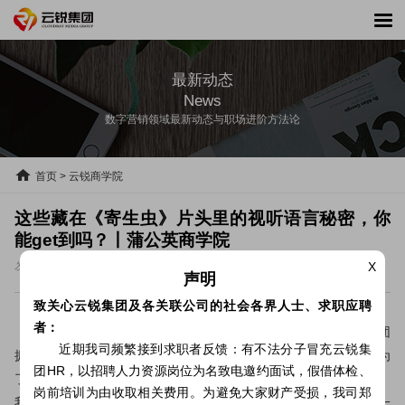
最新动态
News
数字营销领域最新动态与职场进阶方法论
首页
>
云锐商学院
这些藏在《寄生虫》片头里的视听语言秘密，你
能get到吗？丨蒲公英商学院
X
发表时间：2020.04.15
声明
致关心云锐集团及各关联公司的社会各界人士、求职应聘
者：
作为国内最具影响力的综合性互联网广告公司，云锐传媒集团
近期我司频繁接到求职者反馈：有不法分子冒充云锐集
拥有一支无论人员还是场景配备都十分高精尖的视频营销团队。为
团HR，以招聘人力资源岗位为名致电邀约面试，假借体检、
了进一步提高团队拍摄精湛度，更好地为客户提供视频营销服务，
岗前培训为由收取相关费用。为避免大家财产受损，我司郑
我们特别邀请云锐传媒集团视频中心艺术总监杨望先生，举办了一