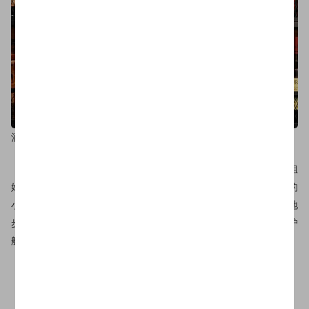
酒吧吧台
同时，我们还掌握了超2000人的演员资源，无论歌甜人美小姐
姐，高大帅气“小奶狗”，还是演技老道的大爷大妈，萌到血槽已空的
小盆友，都能为你找到～在道具配备上，已经到了“壕无人性”的地
步：劳斯莱斯、宾利、G63AMG安排得明明白白，有了它们保驾护
航，霸道总裁桥段才能演绎得更真实有木有？！