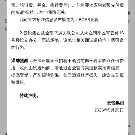
费、培训费、押金、推荐费等）。任何要求应聘者预先付费
的所谓“招聘”，均与我司无关。
与此同时，云锐传媒集团斥巨资打造出独家大型实景影棚，通
我司官方招聘信息发布渠道为：BOSS直聘
过优质的场景+视觉服务生态圈，满足全行业的广告主的短视频广告
场景需求。
2.云锐集团及全部下属关联公司从未在朝阳区霄云路16
号楼设立办公、面试场地，该地址相关面试邀约均非我司邀
约行为。
温馨提醒：
合法正规企业招聘不会提前向应聘者收取任何费
用，收到面试邀约前，请通过企业官方渠道核实招聘信息，
提高警惕，严防招聘诈骗。如已遭遇财产损失，建议立刻报
警维权。
特此声明。
云锐集团
2026年5月29日
云锐传媒集团的大型实景影棚占地面积超7000平方米，其中
4000平方米已经投入使用，3000平方米正在如火如荼地搭建中，实