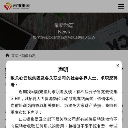
最新动态
News
数字营销领域最新动态与职场进阶方法论
首页
>
新闻动态
X
你以为劳斯和宾利就能让素材“壕”了吗？ NO，今
声明
天云锐给你飞机和地铁。
致关心云锐集团及各关联公司的社会各界人士、求职应聘
发表时间：2020.10.12
者：
近期我司频繁接到求职者反馈：有不法分子冒充云锐集
团HR，以招聘人力资源岗位为名致电邀约面试，假借体检、
2020年，短视频营销成为企业必争之地。为了更好地帮助广告
岗前培训为由收取相关费用。为避免大家财产受损，我司郑
主抢占短视频营销风口，推动企业生意增长，云锐传媒集团搭建起
重发布如下声明：
1.云锐集团及全部下属关联公司所有岗位招聘活动均不
一支专业能力强劲的短视频精英团队，为广告主提供一站式短视频
向应聘者收取任何形式的费用（包括但不限于报名费、考试
广告服务。