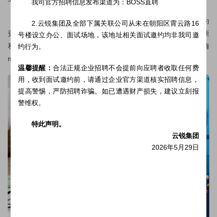
我司官方招聘信息发布渠道为：BOSS直聘
随着消费者逐渐越过物质需求门槛，商品品质和精神追求成为
2.云锐集团及全部下属关联公司从未在朝阳区霄云路16
更重要的产品购买动因。立足于消费者需求，特仑苏不断进行创新
号楼设立办公、面试场地，该地址相关面试邀约均非我司邀
和尝试，通过细分产品格局，推出特仑苏有机“梦幻盖”、特仑苏嗨
约行为。
milk0脂肪纯牛奶等产品，成功抓牢高端奶消费群心智。
温馨提醒：
合法正规企业招聘不会提前向应聘者收取任何费
用，收到面试邀约前，请通过企业官方渠道核实招聘信息，
提高警惕，严防招聘诈骗。如已遭遇财产损失，建议立刻报
警维权。
特此声明。
云锐集团
2026年5月29日