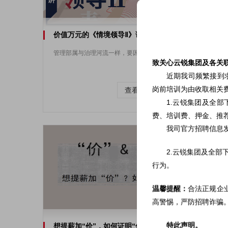
价值万元的《情境领导Ⅱ》课程，点击查看！
管理部属与治理河流一样，要因势利导，顺势而为。
致关心云锐集团及各关
近期我司频繁接到
岗前培训为由收取相关
查看详情
1.云锐集团及全
费、培训费、押金、推荐
我司官方招聘信息发
2.云锐集团及全
行为。
温馨提醒：
合法正规企
高警惕，严防招聘诈骗
特此声明。
想提薪加“价”，如何证明“值”