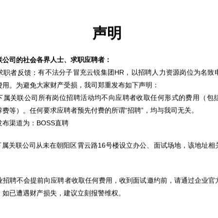
声明
项目管理之如何整体控盘？
蒲公英商学院已经在大家期待中开学啦！云锐传媒集团CEO单
联公司的社会各界人士、求职应聘者：
晓瑞开启了战略学院别开生面的第一讲——《项目管理之如何
求职者反馈：有不法分子冒充云锐集团HR，以招聘人力资源岗位为名致
整体控盘？》，看看单晓瑞CEO都讲了什么？
费用。为避免大家财产受损，我司郑重发布如下声明：
查看详情
部下属关联公司所有岗位招聘活动均不向应聘者收取任何形式的费用（包
费等）。任何要求应聘者预先付费的所谓“招聘”，均与我司无关。
布渠道为：BOSS直聘
部下属关联公司从未在朝阳区霄云路16号楼设立办公、面试场地，该地址
业招聘不会提前向应聘者收取任何费用，收到面试邀约前，请通过企业官
。如已遭遇财产损失，建议立刻报警维权。
如何提升工作效率&管理能力