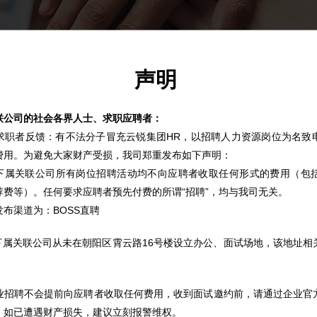
声明
联公司的社会各界人士、求职应聘者：
求职者反馈：有不法分子冒充云锐集团HR，以招聘人力资源岗位为名致
费用。为避免大家财产受损，我司郑重发布如下声明：
合作客户
合作媒体
部下属关联公司所有岗位招聘活动均不向应聘者收取任何形式的费用（包
费等）。任何要求应聘者预先付费的所谓“招聘”，均与我司无关。
布渠道为：BOSS直聘
部下属关联公司从未在朝阳区霄云路16号楼设立办公、面试场地，该地址
业招聘不会提前向应聘者收取任何费用，收到面试邀约前，请通过企业官
。如已遭遇财产损失，建议立刻报警维权。