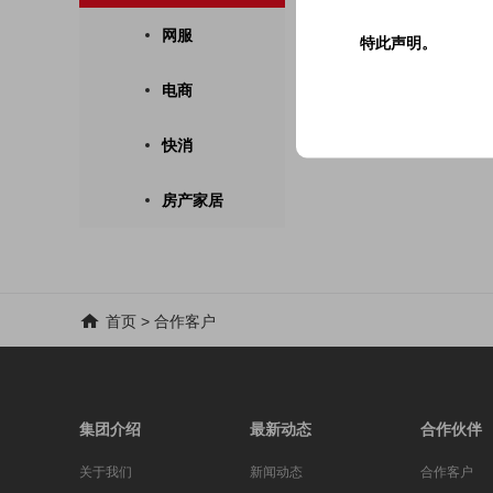
网服
特此声明。
电商
快消
房产家居
首页
>
合作客户
集团介绍
最新动态
合作伙伴
关于我们
新闻动态
合作客户