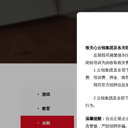
致关心云锐集团及各关
近期我司频繁接到
岗前培训为由收取相关
1.云锐集团及全
费、培训费、押金、推荐
我司官方招聘信息发
游戏
2.云锐集团及全
行为。
教育
温馨提醒：
合法正规企
金融
高警惕，严防招聘诈骗