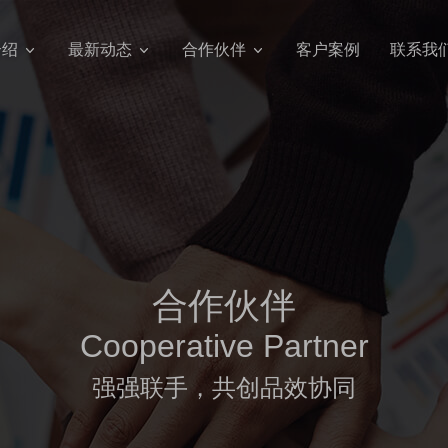
介绍
最新动态
合作伙伴
客户案例
联系我
合作伙伴
Cooperative Partner
强强联手，共创品效协同