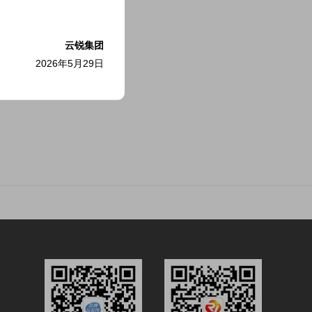
云锐集团
2026年5月29日